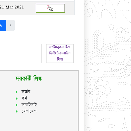
21-Mar-2021
6
›
দরকারী লিঙ্ক
অর্ডার
ফর্ম
আরটিআই
যোগাযোগ