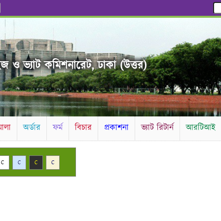
ইজ ও ভ্যাট কমিশনারেট, ঢাকা (উত্তর)
ালা
অর্ডার
ফর্ম
বিচার
প্রকাশনা
ভ্যাট রিটার্ন
আরটিআই
C
C
C
C