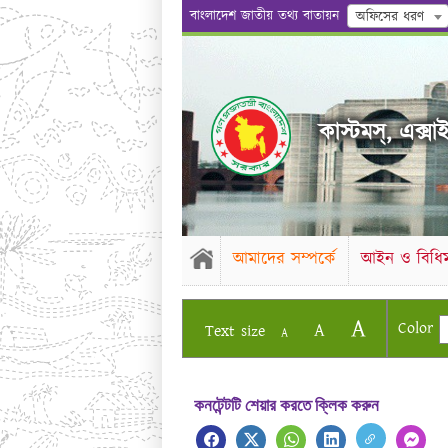
বাংলাদেশ জাতীয় তথ্য বাতায়ন
অফিসের ধরণ
কাস্টমস্, এক্সা
আমাদের সম্পর্কে
আইন ও বিধিম
A
Color
A
Text size
A
কনটেন্টটি শেয়ার করতে ক্লিক করুন