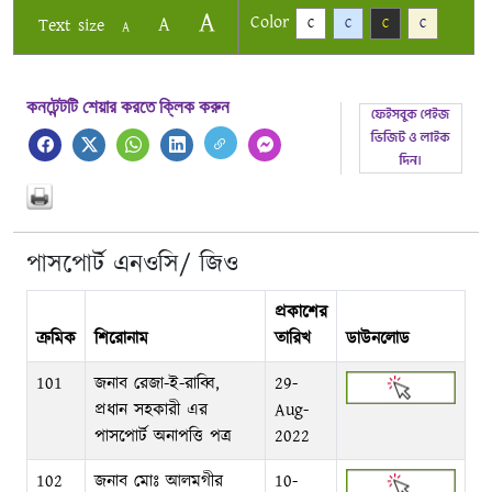
A
Color
A
Text size
C
C
C
C
A
কনটেন্টটি শেয়ার করতে ক্লিক করুন
পাসপোর্ট এনওসি/ জিও
প্রকাশের
ক্রমিক
শিরোনাম
তারিখ
ডাউনলোড
101
জনাব রেজা-ই-রাব্বি,
29-
প্রধান সহকারী এর
Aug-
পাসপোর্ট অনাপত্তি পত্র
2022
102
জনাব মোঃ আলমগীর
10-