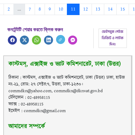
2
...
7
8
9
10
11
12
13
14
15
1
কনটেন্টটি শেয়ার করতে ক্লিক করুন
কাস্টমস্, এক্সাইজ ও ভ্যাট কমিশনারেট, ঢাকা (উত্তর)
ঠিকানা : কাস্টমস, এক্সাইজ ও ভ্যাট কমিশনারেট, ঢাকা (উত্তর) ঢাকা, হাউজ
নং-২১, রোড: ২৭ সেক্টর:৭, উত্তরা, ঢাকা-১২৩০।
commdkn@yahoo.com, commdkn@dknvat.gov.bd
টেলিফোন : 02-48958115
ফ্যাক্স : 02-48958115
ইমেইল : commdkn@gmail.com
আমাদের সম্পর্কে